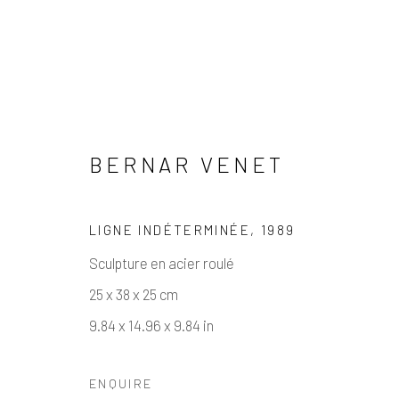
BERNAR VENET
NEW ACQUISITIONS
LIGNE INDÉTERMINÉE
,
1989
Sculpture en acier roulé
Manage cookies
25 x 38 x 25 cm
COPYRIGHT © 2026 ALEXIS LARTIGUE
SITE BY AR
9.84 x 14.96 x 9.84 in
ENQUIRE