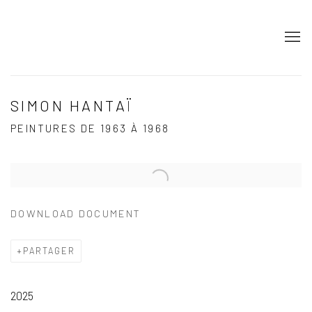
SIMON HANTAÏ
PEINTURES DE 1963 À 1968
Open a larger version of the following image in a popup:
DOWNLOAD DOCUMENT
PARTAGER
2025